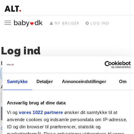
Toggle
NY BRUGER
LOG IND
navigation
Log ind
E-mail
Samtykke
Detaljer
Annonceindstillinger
Om
Adgangskode
Ansvarlig brug af dine data
Vi og
vores 1022 partnere
ønsker dit samtykke til at
anvende cookies og indsamle persondata om IP-adresse,
ID og din browser til præferencer, statistik og
Glemt adgangskode?
marketingformål. Disse oplysninger videregives til vores