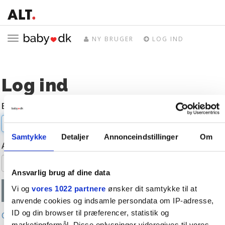
Toggle
NY BRUGER
LOG IND
navigation
Log ind
E-mail
Samtykke
Detaljer
Annonceindstillinger
Om
Adgangskode
Ansvarlig brug af dine data
Vi og
vores 1022 partnere
ønsker dit samtykke til at
anvende cookies og indsamle persondata om IP-adresse,
ID og din browser til præferencer, statistik og
Glemt adgangskode?
marketingformål. Disse oplysninger videregives til vores