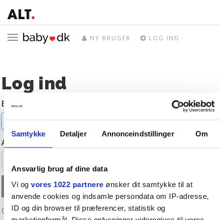
Toggle
NY BRUGER
LOG IND
navigation
Log ind
E-mail
Samtykke
Detaljer
Annonceindstillinger
Om
Adgangskode
Ansvarlig brug af dine data
Vi og
vores 1022 partnere
ønsker dit samtykke til at
anvende cookies og indsamle persondata om IP-adresse,
ID og din browser til præferencer, statistik og
Glemt adgangskode?
marketingformål. Disse oplysninger videregives til vores