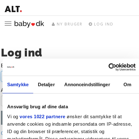
Toggle
NY BRUGER
LOG IND
navigation
Log ind
E-mail
Samtykke
Detaljer
Annonceindstillinger
Om
Adgangskode
Ansvarlig brug af dine data
Vi og
vores 1022 partnere
ønsker dit samtykke til at
anvende cookies og indsamle persondata om IP-adresse,
ID og din browser til præferencer, statistik og
Glemt adgangskode?
marketingformål. Disse oplysninger videregives til vores