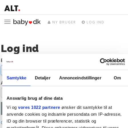
Toggle
NY BRUGER
LOG IND
navigation
Log ind
E-mail
Samtykke
Detaljer
Annonceindstillinger
Om
Adgangskode
Ansvarlig brug af dine data
Vi og
vores 1022 partnere
ønsker dit samtykke til at
anvende cookies og indsamle persondata om IP-adresse,
ID og din browser til præferencer, statistik og
Glemt adgangskode?
marketingformål. Disse oplysninger videregives til vores