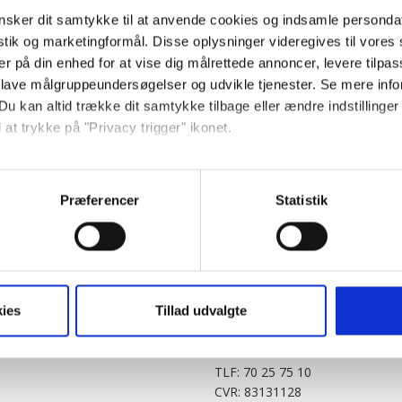
sker dit samtykke til at anvende cookies og indsamle personda
istik og marketingformål. Disse oplysninger videregives til vore
er på din enhed for at vise dig målrettede annoncer, levere tilpas
 lave målgruppeundersøgelser og udvikle tjenester. Se mere inf
Du kan altid trække dit samtykke tilbage eller ændre indstillinger
 at trykke på "Privacy trigger" ikonet.
PARTNERE
DIGITAL
så gerne:
KitchenOne.dk
Alt.dk
Jollyroom.dk
Realityportalen.dk
sninger om din placering, der kan være nøjagtig inden for få me
Præferencer
Statistik
Nicehair.dk
Mitblad.dk
 baseret på en scanning af dens unikke karakteristika (fingerprin
Outnorth.dk
Flipp
ebsitet.
Med24.dk
Klikk.no
BABY.DK
t vi må bruge egne cookies og cookies fra tredjeparter til at opti
ies
Tillad udvalgte
Story House Egmont A/S
ionalitet, generere statistik og huske dine præferencer samt til 
Strødamvej 46
2100 København Ø
tag på sociale medier og til at vise dig funktioner i forbindelse 
TLF: 70 25 75 10
kke tilbage. Du skal være opmærksom på, at vores hjemmeside m
CVR: 83131128
terer cookies eller tilbagetrækker et samtykke. Du kan læse mer