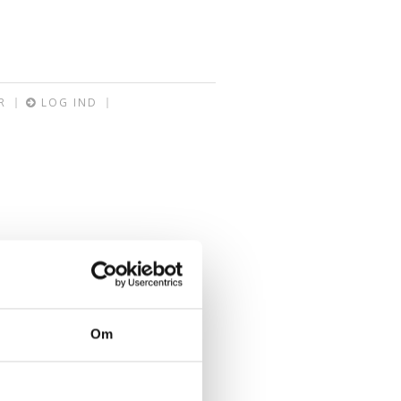
R
LOG IND
Om