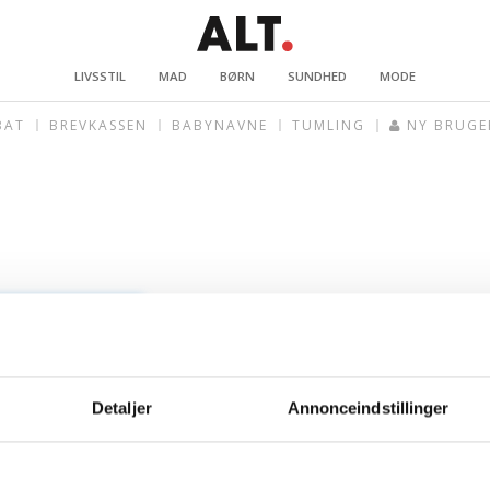
LIVSSTIL
MAD
BØRN
SUNDHED
MODE
BAT
BREVKASSEN
BABYNAVNE
TUMLING
NY BRUGE
Detaljer
Annonceindstillinger