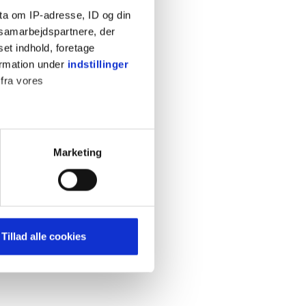
ta om IP-adresse, ID og din
s samarbejdspartnere, der
set indhold, foretage
ormation under
indstillinger
 fra vores
KONTAKT
Cookiepolitik
Privatlivspolitik
ter
Marketing
Retningslinjer
ting)
Kontakt
Hjælp
mere dit besøg på vores
Tillad alle cookies
brug for markedsføring, så vi
med sociale medier. Du kan til
uligvis ikke fungerer
e om vores brug af cookies