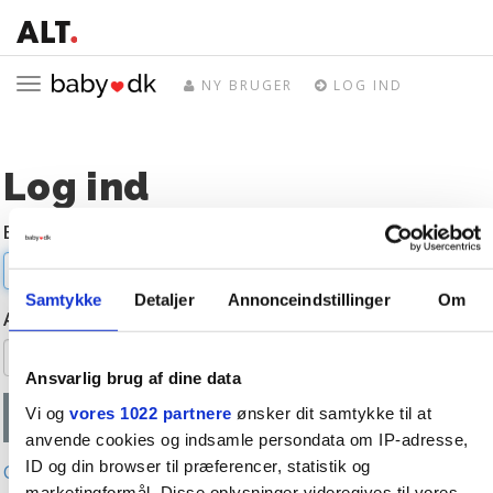
Toggle
NY BRUGER
LOG IND
navigation
Log ind
E-mail
Samtykke
Detaljer
Annonceindstillinger
Om
Adgangskode
Ansvarlig brug af dine data
Vi og
vores 1022 partnere
ønsker dit samtykke til at
anvende cookies og indsamle persondata om IP-adresse,
ID og din browser til præferencer, statistik og
Glemt adgangskode?
marketingformål. Disse oplysninger videregives til vores