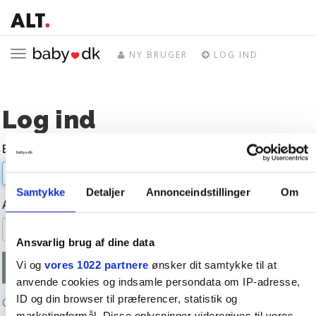
Toggle
NY BRUGER
LOG IND
navigation
Log ind
E-mail
Samtykke
Detaljer
Annonceindstillinger
Om
Adgangskode
Ansvarlig brug af dine data
Vi og
vores 1022 partnere
ønsker dit samtykke til at
anvende cookies og indsamle persondata om IP-adresse,
ID og din browser til præferencer, statistik og
Glemt adgangskode?
marketingformål. Disse oplysninger videregives til vores