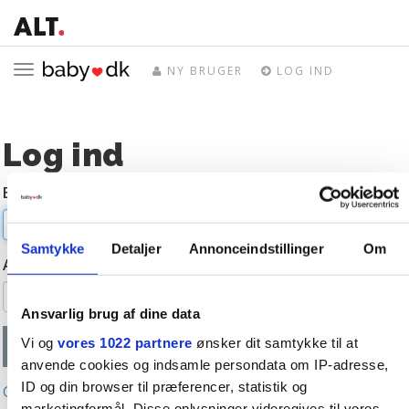
Toggle
NY BRUGER
LOG IND
navigation
Log ind
E-mail
Samtykke
Detaljer
Annonceindstillinger
Om
Adgangskode
Ansvarlig brug af dine data
Vi og
vores 1022 partnere
ønsker dit samtykke til at
anvende cookies og indsamle persondata om IP-adresse,
ID og din browser til præferencer, statistik og
Glemt adgangskode?
marketingformål. Disse oplysninger videregives til vores