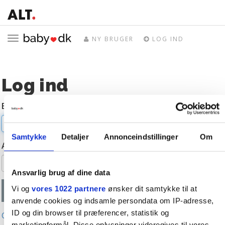
Toggle
NY BRUGER
LOG IND
navigation
Log ind
E-mail
Samtykke
Detaljer
Annonceindstillinger
Om
Adgangskode
Ansvarlig brug af dine data
Vi og
vores 1022 partnere
ønsker dit samtykke til at
anvende cookies og indsamle persondata om IP-adresse,
ID og din browser til præferencer, statistik og
Glemt adgangskode?
marketingformål. Disse oplysninger videregives til vores