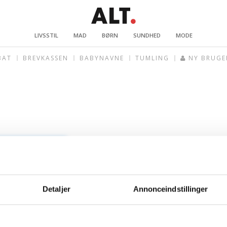
LIVSSTIL
MAD
BØRN
SUNDHED
MODE
BAT
BREVKASSEN
BABYNAVNE
TUMLING
NY BRUGE
Detaljer
Annonceindstillinger