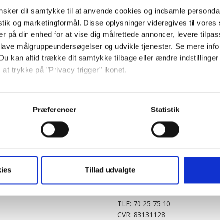
sker dit samtykke til at anvende cookies og indsamle personda
istik og marketingformål. Disse oplysninger videregives til vore
er på din enhed for at vise dig målrettede annoncer, levere tilpas
 lave målgruppeundersøgelser og udvikle tjenester. Se mere inf
Du kan altid trække dit samtykke tilbage eller ændre indstillinger
 at trykke på "Privacy trigger" ikonet.
PARTNERE
DIGITAL
så gerne:
KitchenOne.dk
Alt.dk
Jollyroom.dk
Realityportalen.dk
sninger om din placering, der kan være nøjagtig inden for få me
Præferencer
Statistik
Nicehair.dk
Mitblad.dk
 baseret på en scanning af dens unikke karakteristika (fingerprin
Outnorth.dk
Flipp
ebsitet.
Med24.dk
Klikk.no
BABY.DK
t vi må bruge egne cookies og cookies fra tredjeparter til at opti
ies
Tillad udvalgte
Story House Egmont A/S
ionalitet, generere statistik og huske dine præferencer samt til 
Strødamvej 46
2100 København Ø
tag på sociale medier og til at vise dig funktioner i forbindelse 
TLF: 70 25 75 10
kke tilbage. Du skal være opmærksom på, at vores hjemmeside m
CVR: 83131128
terer cookies eller tilbagetrækker et samtykke. Du kan læse mer