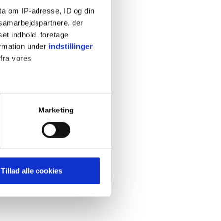
ta om IP-adresse, ID og din
s samarbejdspartnere, der
set indhold, foretage
ormation under
indstillinger
 fra vores
KONTAKT
Cookiepolitik
Privatlivspolitik
ter
Marketing
Retningslinjer
ting)
Kontakt
Hjælp
mere dit besøg på vores
Tillad alle cookies
brug for markedsføring, så vi
med sociale medier. Du kan til
uligvis ikke fungerer
e om vores brug af cookies