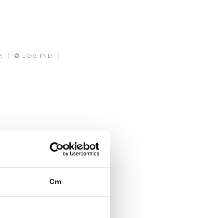
R
LOG IND
Om