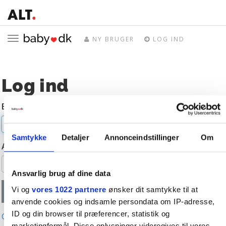
Toggle
NY BRUGER
LOG IND
navigation
Log ind
E-mail
Samtykke
Detaljer
Annonceindstillinger
Om
Adgangskode
Ansvarlig brug af dine data
Vi og
vores 1022 partnere
ønsker dit samtykke til at
anvende cookies og indsamle persondata om IP-adresse,
ID og din browser til præferencer, statistik og
Glemt adgangskode?
marketingformål. Disse oplysninger videregives til vores