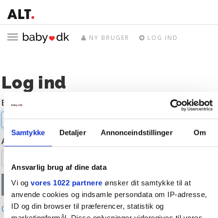
Toggle
NY BRUGER
LOG IND
navigation
Log ind
E-mail
Samtykke
Detaljer
Annonceindstillinger
Om
Adgangskode
Ansvarlig brug af dine data
Vi og
vores 1022 partnere
ønsker dit samtykke til at
anvende cookies og indsamle persondata om IP-adresse,
ID og din browser til præferencer, statistik og
Glemt adgangskode?
marketingformål. Disse oplysninger videregives til vores