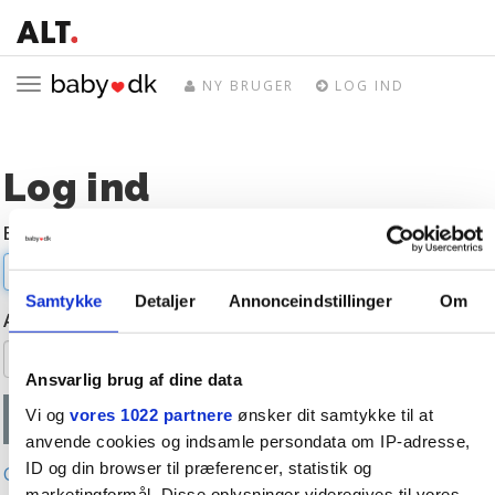
Toggle
NY BRUGER
LOG IND
navigation
Log ind
E-mail
Samtykke
Detaljer
Annonceindstillinger
Om
Adgangskode
Ansvarlig brug af dine data
Vi og
vores 1022 partnere
ønsker dit samtykke til at
anvende cookies og indsamle persondata om IP-adresse,
ID og din browser til præferencer, statistik og
Glemt adgangskode?
marketingformål. Disse oplysninger videregives til vores