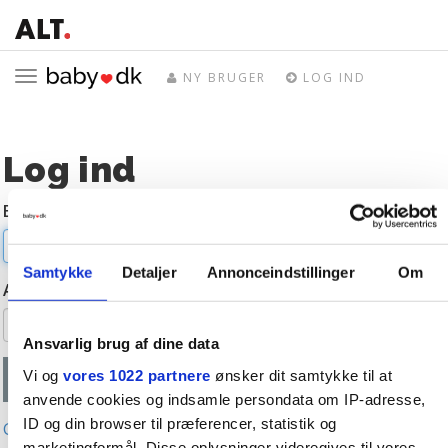
Toggle
NY BRUGER
LOG IND
navigation
Log ind
E-mail
Samtykke
Detaljer
Annonceindstillinger
Om
Adgangskode
Ansvarlig brug af dine data
Vi og
vores 1022 partnere
ønsker dit samtykke til at
anvende cookies og indsamle persondata om IP-adresse,
ID og din browser til præferencer, statistik og
Glemt adgangskode?
marketingformål. Disse oplysninger videregives til vores