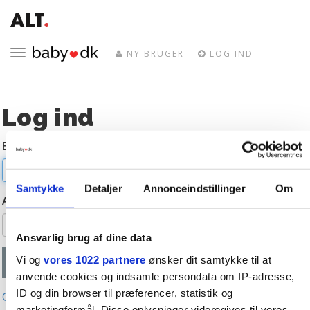
Toggle
NY BRUGER
LOG IND
navigation
Log ind
E-mail
Samtykke
Detaljer
Annonceindstillinger
Om
Adgangskode
Ansvarlig brug af dine data
Vi og
vores 1022 partnere
ønsker dit samtykke til at
anvende cookies og indsamle persondata om IP-adresse,
ID og din browser til præferencer, statistik og
Glemt adgangskode?
marketingformål. Disse oplysninger videregives til vores