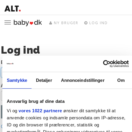
Toggle
NY BRUGER
LOG IND
navigation
Log ind
E-mail
Samtykke
Detaljer
Annonceindstillinger
Om
Adgangskode
Ansvarlig brug af dine data
Vi og
vores 1022 partnere
ønsker dit samtykke til at
anvende cookies og indsamle persondata om IP-adresse,
ID og din browser til præferencer, statistik og
Glemt adgangskode?
marketingformål. Disse oplysninger videregives til vores