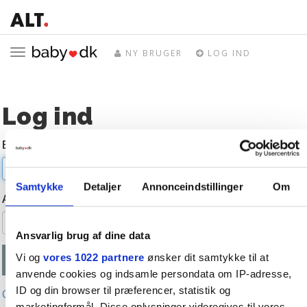
Toggle
NY BRUGER
LOG IND
navigation
Log ind
E-mail
Samtykke
Detaljer
Annonceindstillinger
Om
Adgangskode
Ansvarlig brug af dine data
Vi og
vores 1022 partnere
ønsker dit samtykke til at
anvende cookies og indsamle persondata om IP-adresse,
ID og din browser til præferencer, statistik og
Glemt adgangskode?
marketingformål. Disse oplysninger videregives til vores