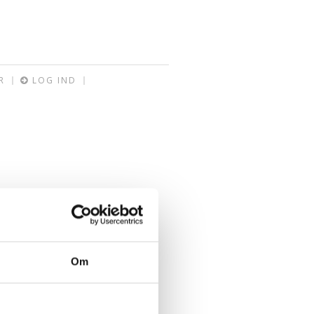
R
LOG IND
Om