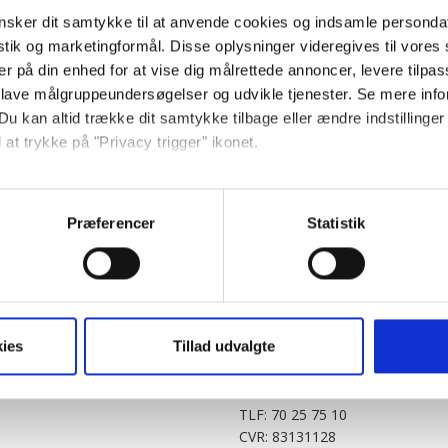
sker dit samtykke til at anvende cookies og indsamle personda
istik og marketingformål. Disse oplysninger videregives til vore
er på din enhed for at vise dig målrettede annoncer, levere tilpas
 lave målgruppeundersøgelser og udvikle tjenester. Se mere inf
Du kan altid trække dit samtykke tilbage eller ændre indstillinger
 at trykke på "Privacy trigger" ikonet.
PARTNERE
DIGITAL
så gerne:
KitchenOne.dk
Alt.dk
Jollyroom.dk
Realityportalen.dk
sninger om din placering, der kan være nøjagtig inden for få me
Præferencer
Statistik
Nicehair.dk
Mitblad.dk
 baseret på en scanning af dens unikke karakteristika (fingerprin
Outnorth.dk
Flipp
ebsitet.
Med24.dk
Klikk.no
BABY.DK
t vi må bruge egne cookies og cookies fra tredjeparter til at opti
ies
Tillad udvalgte
Story House Egmont A/S
ionalitet, generere statistik og huske dine præferencer samt til 
Strødamvej 46
2100 København Ø
tag på sociale medier og til at vise dig funktioner i forbindelse 
TLF: 70 25 75 10
kke tilbage. Du skal være opmærksom på, at vores hjemmeside m
CVR: 83131128
terer cookies eller tilbagetrækker et samtykke. Du kan læse mer