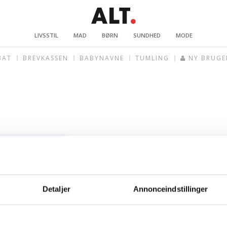
LIVSSTIL
MAD
BØRN
SUNDHED
MODE
BAT
BREVKASSEN
BABYNAVNE
TUMLING
NY BRUGE
Detaljer
Annonceindstillinger