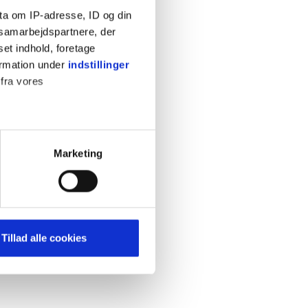
ta om IP-adresse, ID og din
s samarbejdspartnere, der
set indhold, foretage
ormation under
indstillinger
 fra vores
KONTAKT
Cookiepolitik
Privatlivspolitik
ter
Marketing
Retningslinjer
ting)
Kontakt
Hjælp
mere dit besøg på vores
Tillad alle cookies
brug for markedsføring, så vi
med sociale medier. Du kan til
uligvis ikke fungerer
e om vores brug af cookies