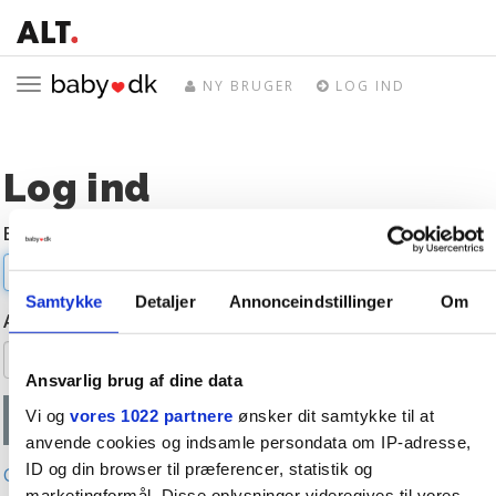
Toggle
NY BRUGER
LOG IND
navigation
Log ind
E-mail
Samtykke
Detaljer
Annonceindstillinger
Om
Adgangskode
Ansvarlig brug af dine data
Vi og
vores 1022 partnere
ønsker dit samtykke til at
anvende cookies og indsamle persondata om IP-adresse,
ID og din browser til præferencer, statistik og
Glemt adgangskode?
marketingformål. Disse oplysninger videregives til vores