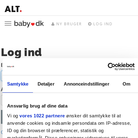
Toggle
NY BRUGER
LOG IND
navigation
Log ind
E-mail
Samtykke
Detaljer
Annonceindstillinger
Om
Adgangskode
Ansvarlig brug af dine data
Vi og
vores 1022 partnere
ønsker dit samtykke til at
anvende cookies og indsamle persondata om IP-adresse,
ID og din browser til præferencer, statistik og
Glemt adgangskode?
marketingformål. Disse oplysninger videregives til vores