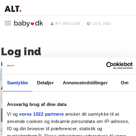
Toggle
NY BRUGER
LOG IND
navigation
Log ind
E-mail
Samtykke
Detaljer
Annonceindstillinger
Om
Adgangskode
Ansvarlig brug af dine data
Vi og
vores 1022 partnere
ønsker dit samtykke til at
anvende cookies og indsamle persondata om IP-adresse,
ID og din browser til præferencer, statistik og
Glemt adgangskode?
marketingformål. Disse oplysninger videregives til vores