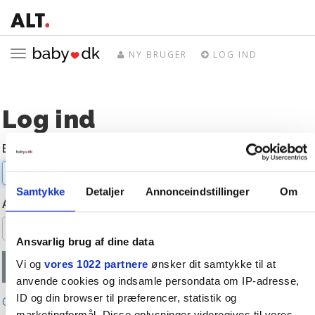
Toggle
NY BRUGER
LOG IND
navigation
Log ind
E-mail
Samtykke
Detaljer
Annonceindstillinger
Om
Adgangskode
Ansvarlig brug af dine data
Vi og
vores 1022 partnere
ønsker dit samtykke til at
anvende cookies og indsamle persondata om IP-adresse,
ID og din browser til præferencer, statistik og
Glemt adgangskode?
marketingformål. Disse oplysninger videregives til vores