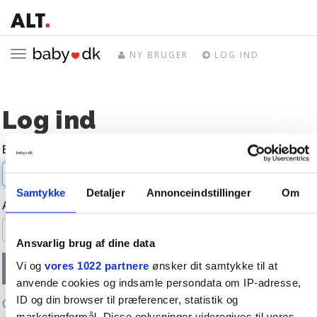
Toggle
NY BRUGER
LOG IND
navigation
Log ind
E-mail
Samtykke
Detaljer
Annonceindstillinger
Om
Adgangskode
Ansvarlig brug af dine data
Vi og
vores 1022 partnere
ønsker dit samtykke til at
anvende cookies og indsamle persondata om IP-adresse,
ID og din browser til præferencer, statistik og
Glemt adgangskode?
marketingformål. Disse oplysninger videregives til vores