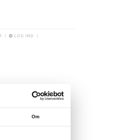
R
LOG IND
Om