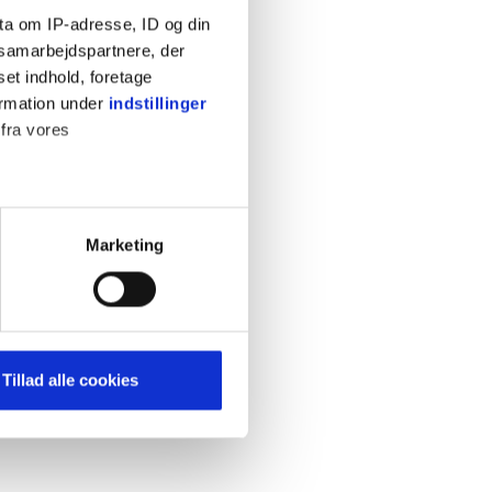
ta om IP-adresse, ID og din
s samarbejdspartnere, der
set indhold, foretage
ormation under
indstillinger
 fra vores
KONTAKT
Cookiepolitik
Privatlivspolitik
ter
Marketing
Retningslinjer
ting)
Kontakt
Hjælp
mere dit besøg på vores
Tillad alle cookies
brug for markedsføring, så vi
med sociale medier. Du kan til
uligvis ikke fungerer
e om vores brug af cookies