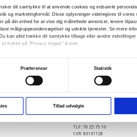
sker dit samtykke til at anvende cookies og indsamle personda
istik og marketingformål. Disse oplysninger videregives til vore
er på din enhed for at vise dig målrettede annoncer, levere tilpas
 lave målgruppeundersøgelser og udvikle tjenester. Se mere inf
Du kan altid trække dit samtykke tilbage eller ændre indstillinger
 at trykke på "Privacy trigger" ikonet.
PARTNERE
DIGITAL
så gerne:
KitchenOne.dk
Alt.dk
Jollyroom.dk
Realityportalen.dk
sninger om din placering, der kan være nøjagtig inden for få me
Præferencer
Statistik
Nicehair.dk
Mitblad.dk
 baseret på en scanning af dens unikke karakteristika (fingerprin
Outnorth.dk
Flipp
ebsitet.
Med24.dk
Klikk.no
BABY.DK
t vi må bruge egne cookies og cookies fra tredjeparter til at opti
ies
Tillad udvalgte
Story House Egmont A/S
ionalitet, generere statistik og huske dine præferencer samt til 
Strødamvej 46
2100 København Ø
tag på sociale medier og til at vise dig funktioner i forbindelse 
TLF: 70 25 75 10
kke tilbage. Du skal være opmærksom på, at vores hjemmeside m
CVR: 83131128
terer cookies eller tilbagetrækker et samtykke. Du kan læse mer