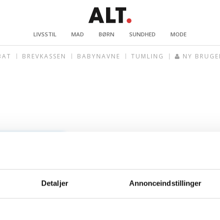
LIVSSTIL
MAD
BØRN
SUNDHED
MODE
BAT
BREVKASSEN
BABYNAVNE
TUMLING
NY BRUGE
Detaljer
Annonceindstillinger