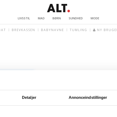
LIVSSTIL
MAD
BØRN
SUNDHED
MODE
BAT
BREVKASSEN
BABYNAVNE
TUMLING
NY BRUGE
Detaljer
Annonceindstillinger