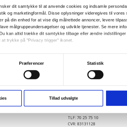
sker dit samtykke til at anvende cookies og indsamle personda
istik og marketingformål. Disse oplysninger videregives til vore
er på din enhed for at vise dig målrettede annoncer, levere tilpas
 lave målgruppeundersøgelser og udvikle tjenester. Se mere inf
Du kan altid trække dit samtykke tilbage eller ændre indstillinger
 at trykke på "Privacy trigger" ikonet.
PARTNERE
DIGITAL
så gerne:
KitchenOne.dk
Alt.dk
Jollyroom.dk
Realityportalen.dk
sninger om din placering, der kan være nøjagtig inden for få me
Præferencer
Statistik
Nicehair.dk
Mitblad.dk
 baseret på en scanning af dens unikke karakteristika (fingerprin
Outnorth.dk
Flipp
ebsitet.
Med24.dk
Klikk.no
BABY.DK
t vi må bruge egne cookies og cookies fra tredjeparter til at opti
ies
Tillad udvalgte
Story House Egmont A/S
ionalitet, generere statistik og huske dine præferencer samt til 
Strødamvej 46
2100 København Ø
tag på sociale medier og til at vise dig funktioner i forbindelse 
TLF: 70 25 75 10
kke tilbage. Du skal være opmærksom på, at vores hjemmeside m
CVR: 83131128
terer cookies eller tilbagetrækker et samtykke. Du kan læse mer