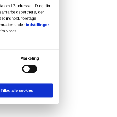
ta om IP-adresse, ID og din
s samarbejdspartnere, der
set indhold, foretage
ormation under
indstillinger
 fra vores
KONTAKT
Cookiepolitik
Privatlivspolitik
ter
Marketing
Retningslinjer
ting)
Kontakt
Hjælp
mere dit besøg på vores
Tillad alle cookies
brug for markedsføring, så vi
med sociale medier. Du kan til
uligvis ikke fungerer
e om vores brug af cookies