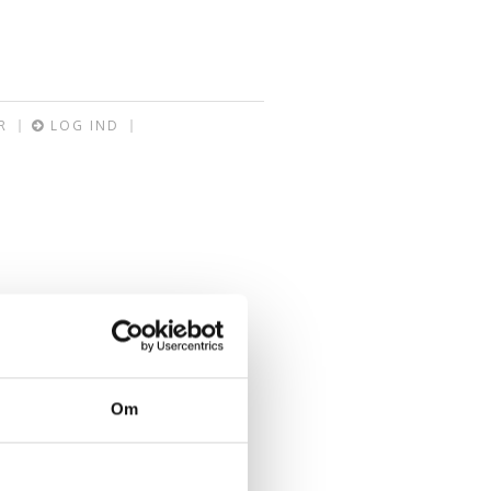
R
LOG IND
Om