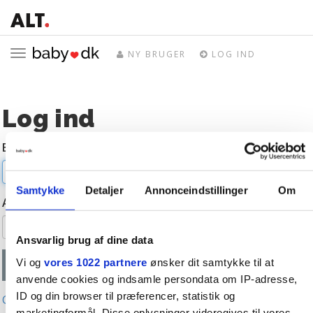
Toggle
NY BRUGER
LOG IND
navigation
Log ind
E-mail
Samtykke
Detaljer
Annonceindstillinger
Om
Adgangskode
Ansvarlig brug af dine data
Vi og
vores 1022 partnere
ønsker dit samtykke til at
anvende cookies og indsamle persondata om IP-adresse,
ID og din browser til præferencer, statistik og
Glemt adgangskode?
marketingformål. Disse oplysninger videregives til vores