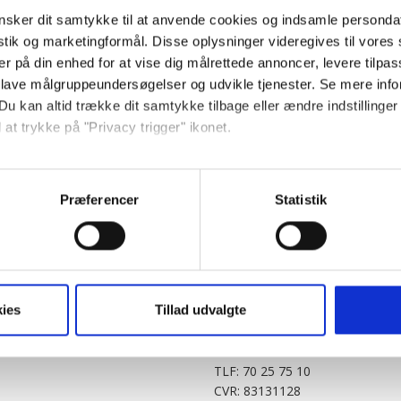
sker dit samtykke til at anvende cookies og indsamle personda
istik og marketingformål. Disse oplysninger videregives til vore
er på din enhed for at vise dig målrettede annoncer, levere tilpas
 lave målgruppeundersøgelser og udvikle tjenester. Se mere inf
Du kan altid trække dit samtykke tilbage eller ændre indstillinger
 at trykke på "Privacy trigger" ikonet.
PARTNERE
DIGITAL
så gerne:
KitchenOne.dk
Alt.dk
Jollyroom.dk
Realityportalen.dk
sninger om din placering, der kan være nøjagtig inden for få me
Præferencer
Statistik
Nicehair.dk
Mitblad.dk
 baseret på en scanning af dens unikke karakteristika (fingerprin
Outnorth.dk
Flipp
ebsitet.
Med24.dk
Klikk.no
BABY.DK
t vi må bruge egne cookies og cookies fra tredjeparter til at opti
ies
Tillad udvalgte
Story House Egmont A/S
ionalitet, generere statistik og huske dine præferencer samt til 
Strødamvej 46
2100 København Ø
tag på sociale medier og til at vise dig funktioner i forbindelse 
TLF: 70 25 75 10
kke tilbage. Du skal være opmærksom på, at vores hjemmeside m
CVR: 83131128
terer cookies eller tilbagetrækker et samtykke. Du kan læse mer