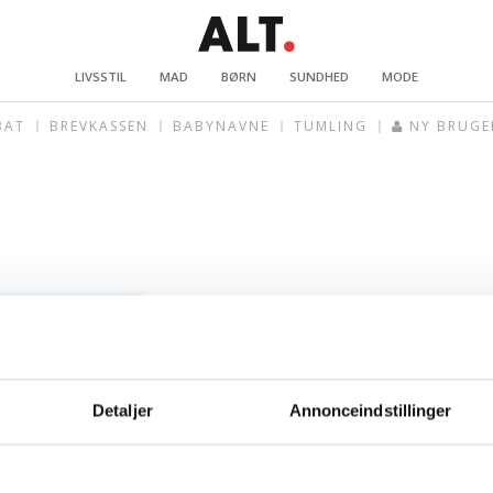
LIVSSTIL
MAD
BØRN
SUNDHED
MODE
BAT
BREVKASSEN
BABYNAVNE
TUMLING
NY BRUGE
Detaljer
Annonceindstillinger