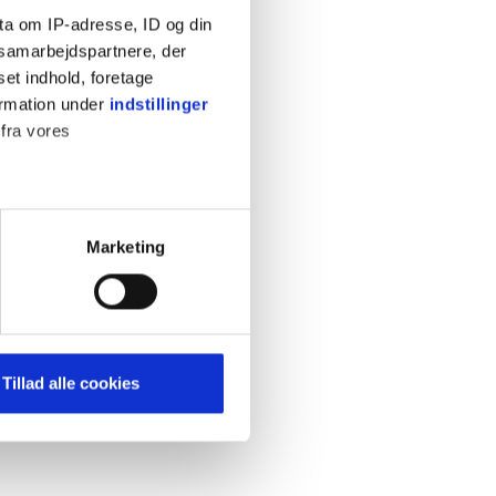
ta om IP-adresse, ID og din
s samarbejdspartnere, der
set indhold, foretage
ormation under
indstillinger
 fra vores
KONTAKT
Cookiepolitik
Privatlivspolitik
ter
Marketing
Retningslinjer
ting)
Kontakt
Hjælp
mere dit besøg på vores
Tillad alle cookies
brug for markedsføring, så vi
med sociale medier. Du kan til
uligvis ikke fungerer
e om vores brug af cookies