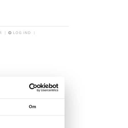
R
LOG IND
Om