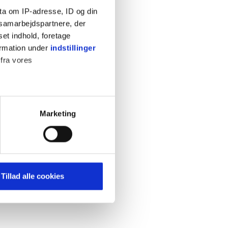
ta om IP-adresse, ID og din
s samarbejdspartnere, der
set indhold, foretage
ormation under
indstillinger
 fra vores
KONTAKT
Cookiepolitik
Privatlivspolitik
ter
Marketing
Retningslinjer
ting)
Kontakt
Hjælp
mere dit besøg på vores
Tillad alle cookies
brug for markedsføring, så vi
med sociale medier. Du kan til
uligvis ikke fungerer
e om vores brug af cookies