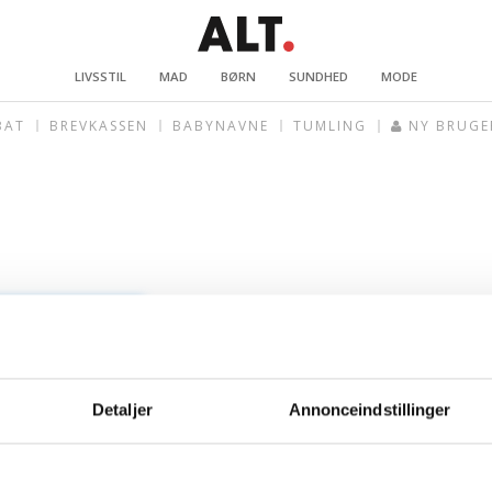
LIVSSTIL
MAD
BØRN
SUNDHED
MODE
BAT
BREVKASSEN
BABYNAVNE
TUMLING
NY BRUGE
Detaljer
Annonceindstillinger