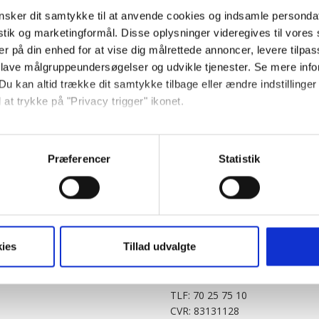
sker dit samtykke til at anvende cookies og indsamle personda
istik og marketingformål. Disse oplysninger videregives til vore
er på din enhed for at vise dig målrettede annoncer, levere tilpas
 lave målgruppeundersøgelser og udvikle tjenester. Se mere inf
Du kan altid trække dit samtykke tilbage eller ændre indstillinger
 at trykke på "Privacy trigger" ikonet.
PARTNERE
DIGITAL
så gerne:
KitchenOne.dk
Alt.dk
Jollyroom.dk
Realityportalen.dk
sninger om din placering, der kan være nøjagtig inden for få me
Præferencer
Statistik
Nicehair.dk
Mitblad.dk
 baseret på en scanning af dens unikke karakteristika (fingerprin
Outnorth.dk
Flipp
ebsitet.
Med24.dk
Klikk.no
BABY.DK
t vi må bruge egne cookies og cookies fra tredjeparter til at opti
ies
Tillad udvalgte
Story House Egmont A/S
ionalitet, generere statistik og huske dine præferencer samt til 
Strødamvej 46
2100 København Ø
tag på sociale medier og til at vise dig funktioner i forbindelse 
TLF: 70 25 75 10
kke tilbage. Du skal være opmærksom på, at vores hjemmeside m
CVR: 83131128
terer cookies eller tilbagetrækker et samtykke. Du kan læse mer