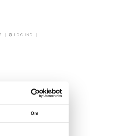
R
LOG IND
Om