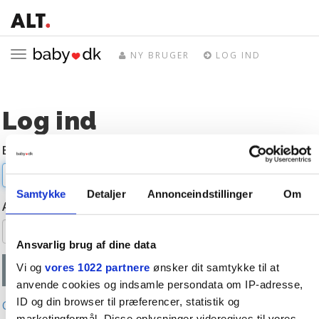
Toggle
NY BRUGER
LOG IND
navigation
Log ind
E-mail
Samtykke
Detaljer
Annonceindstillinger
Om
Adgangskode
Ansvarlig brug af dine data
Vi og
vores 1022 partnere
ønsker dit samtykke til at
anvende cookies og indsamle persondata om IP-adresse,
ID og din browser til præferencer, statistik og
Glemt adgangskode?
marketingformål. Disse oplysninger videregives til vores