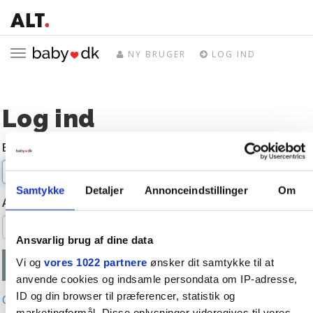
Toggle
NY BRUGER
LOG IND
navigation
Log ind
E-mail
Samtykke
Detaljer
Annonceindstillinger
Om
Adgangskode
Ansvarlig brug af dine data
Vi og
vores 1022 partnere
ønsker dit samtykke til at
anvende cookies og indsamle persondata om IP-adresse,
ID og din browser til præferencer, statistik og
Glemt adgangskode?
marketingformål. Disse oplysninger videregives til vores