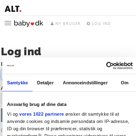
Toggle
NY BRUGER
LOG IND
navigation
Log ind
E-mail
Samtykke
Detaljer
Annonceindstillinger
Om
Adgangskode
Ansvarlig brug af dine data
Vi og
vores 1022 partnere
ønsker dit samtykke til at
anvende cookies og indsamle persondata om IP-adresse,
ID og din browser til præferencer, statistik og
Glemt adgangskode?
marketingformål. Disse oplysninger videregives til vores