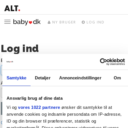
Toggle
NY BRUGER
LOG IND
navigation
Log ind
E-mail
Samtykke
Detaljer
Annonceindstillinger
Om
Adgangskode
Ansvarlig brug af dine data
Vi og
vores 1022 partnere
ønsker dit samtykke til at
anvende cookies og indsamle persondata om IP-adresse,
ID og din browser til præferencer, statistik og
Glemt adgangskode?
marketingformål. Disse oplysninger videregives til vores