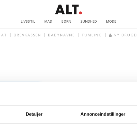
LIVSSTIL
MAD
BØRN
SUNDHED
MODE
BAT
BREVKASSEN
BABYNAVNE
TUMLING
NY BRUGE
Detaljer
Annonceindstillinger