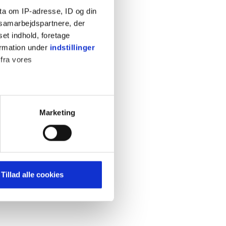
ta om IP-adresse, ID og din
s samarbejdspartnere, der
set indhold, foretage
ormation under
indstillinger
 fra vores
KONTAKT
Cookiepolitik
Privatlivspolitik
ter
Marketing
Retningslinjer
ting)
Kontakt
Hjælp
mere dit besøg på vores
Tillad alle cookies
brug for markedsføring, så vi
med sociale medier. Du kan til
uligvis ikke fungerer
e om vores brug af cookies