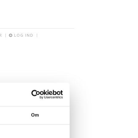
R
LOG IND
Om