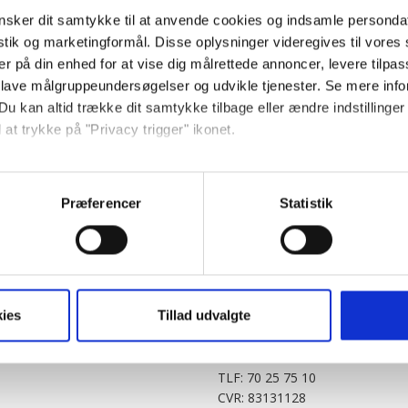
sker dit samtykke til at anvende cookies og indsamle personda
istik og marketingformål. Disse oplysninger videregives til vore
er på din enhed for at vise dig målrettede annoncer, levere tilpas
 lave målgruppeundersøgelser og udvikle tjenester. Se mere inf
Du kan altid trække dit samtykke tilbage eller ændre indstillinger
 at trykke på "Privacy trigger" ikonet.
PARTNERE
DIGITAL
så gerne:
KitchenOne.dk
Alt.dk
Jollyroom.dk
Realityportalen.dk
sninger om din placering, der kan være nøjagtig inden for få me
Præferencer
Statistik
Nicehair.dk
Mitblad.dk
 baseret på en scanning af dens unikke karakteristika (fingerprin
Outnorth.dk
Flipp
ebsitet.
Med24.dk
Klikk.no
BABY.DK
t vi må bruge egne cookies og cookies fra tredjeparter til at opti
ies
Tillad udvalgte
Story House Egmont A/S
ionalitet, generere statistik og huske dine præferencer samt til 
Strødamvej 46
2100 København Ø
tag på sociale medier og til at vise dig funktioner i forbindelse 
TLF: 70 25 75 10
kke tilbage. Du skal være opmærksom på, at vores hjemmeside m
CVR: 83131128
terer cookies eller tilbagetrækker et samtykke. Du kan læse mer