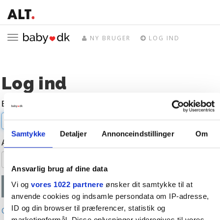
Toggle
NY BRUGER
LOG IND
navigation
Log ind
E-mail
Samtykke
Detaljer
Annonceindstillinger
Om
Adgangskode
Ansvarlig brug af dine data
Vi og
vores 1022 partnere
ønsker dit samtykke til at
anvende cookies og indsamle persondata om IP-adresse,
ID og din browser til præferencer, statistik og
Glemt adgangskode?
marketingformål. Disse oplysninger videregives til vores