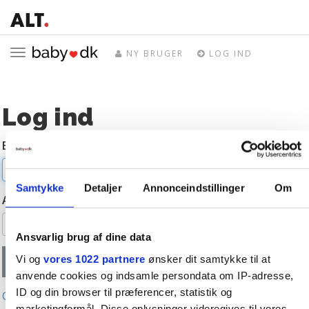
Toggle
NY BRUGER
LOG IND
navigation
Log ind
E-mail
Samtykke
Detaljer
Annonceindstillinger
Om
Adgangskode
Ansvarlig brug af dine data
Vi og
vores 1022 partnere
ønsker dit samtykke til at
anvende cookies og indsamle persondata om IP-adresse,
ID og din browser til præferencer, statistik og
Glemt adgangskode?
marketingformål. Disse oplysninger videregives til vores