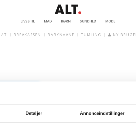
LIVSSTIL
MAD
BØRN
SUNDHED
MODE
BAT
BREVKASSEN
BABYNAVNE
TUMLING
NY BRUGE
Detaljer
Annonceindstillinger