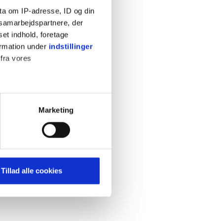
ta om IP-adresse, ID og din
s samarbejdspartnere, der
set indhold, foretage
ormation under
indstillinger
 fra vores
KONTAKT
Cookiepolitik
Privatlivspolitik
ter
Marketing
Retningslinjer
ting)
Kontakt
Hjælp
mere dit besøg på vores
Tillad alle cookies
brug for markedsføring, så vi
med sociale medier. Du kan til
uligvis ikke fungerer
e om vores brug af cookies