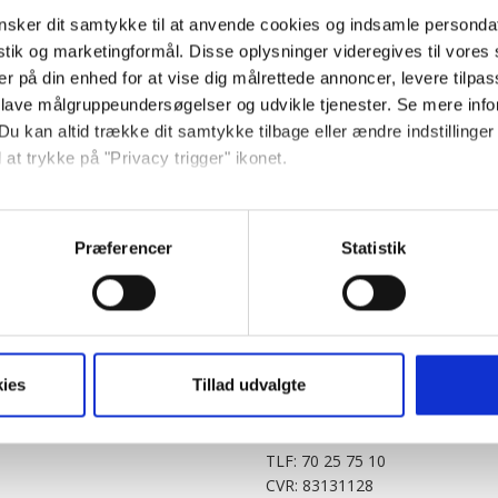
sker dit samtykke til at anvende cookies og indsamle personda
istik og marketingformål. Disse oplysninger videregives til vore
er på din enhed for at vise dig målrettede annoncer, levere tilpas
 lave målgruppeundersøgelser og udvikle tjenester. Se mere inf
Du kan altid trække dit samtykke tilbage eller ændre indstillinger
 at trykke på "Privacy trigger" ikonet.
PARTNERE
DIGITAL
så gerne:
KitchenOne.dk
Alt.dk
Jollyroom.dk
Realityportalen.dk
sninger om din placering, der kan være nøjagtig inden for få me
Præferencer
Statistik
Nicehair.dk
Mitblad.dk
 baseret på en scanning af dens unikke karakteristika (fingerprin
Outnorth.dk
Flipp
ebsitet.
Med24.dk
Klikk.no
BABY.DK
t vi må bruge egne cookies og cookies fra tredjeparter til at opti
ies
Tillad udvalgte
Story House Egmont A/S
ionalitet, generere statistik og huske dine præferencer samt til 
Strødamvej 46
2100 København Ø
tag på sociale medier og til at vise dig funktioner i forbindelse 
TLF: 70 25 75 10
kke tilbage. Du skal være opmærksom på, at vores hjemmeside m
CVR: 83131128
terer cookies eller tilbagetrækker et samtykke. Du kan læse mer