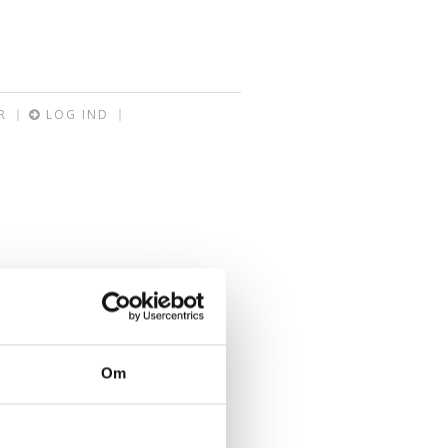
R
LOG IND
Om