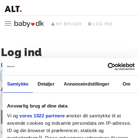
Toggle
NY BRUGER
LOG IND
navigation
Log ind
E-mail
Samtykke
Detaljer
Annonceindstillinger
Om
Adgangskode
Ansvarlig brug af dine data
Vi og
vores 1022 partnere
ønsker dit samtykke til at
anvende cookies og indsamle persondata om IP-adresse,
ID og din browser til præferencer, statistik og
Glemt adgangskode?
marketingformål. Disse oplysninger videregives til vores