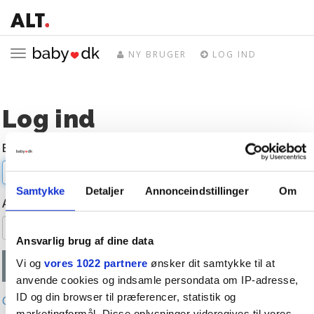
Toggle
NY BRUGER
LOG IND
navigation
Log ind
E-mail
Samtykke
Detaljer
Annonceindstillinger
Om
Adgangskode
Ansvarlig brug af dine data
Vi og
vores 1022 partnere
ønsker dit samtykke til at
anvende cookies og indsamle persondata om IP-adresse,
ID og din browser til præferencer, statistik og
Glemt adgangskode?
marketingformål. Disse oplysninger videregives til vores