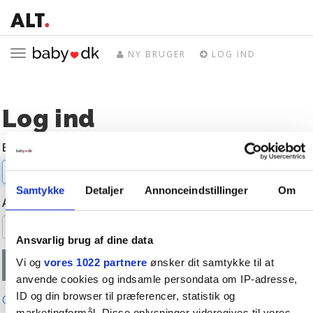
Toggle
NY BRUGER
LOG IND
navigation
Log ind
E-mail
Samtykke
Detaljer
Annonceindstillinger
Om
Adgangskode
Ansvarlig brug af dine data
Vi og
vores 1022 partnere
ønsker dit samtykke til at
anvende cookies og indsamle persondata om IP-adresse,
ID og din browser til præferencer, statistik og
Glemt adgangskode?
marketingformål. Disse oplysninger videregives til vores