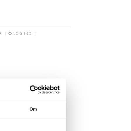
R
LOG IND
Om