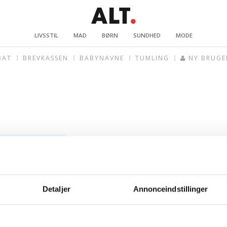
LIVSSTIL
MAD
BØRN
SUNDHED
MODE
BAT
BREVKASSEN
BABYNAVNE
TUMLING
NY BRUGE
Detaljer
Annonceindstillinger