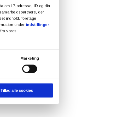
ta om IP-adresse, ID og din
s samarbejdspartnere, der
set indhold, foretage
ormation under
indstillinger
 fra vores
KONTAKT
Cookiepolitik
Privatlivspolitik
ter
Marketing
Retningslinjer
ting)
Kontakt
Hjælp
mere dit besøg på vores
Tillad alle cookies
brug for markedsføring, så vi
med sociale medier. Du kan til
uligvis ikke fungerer
e om vores brug af cookies