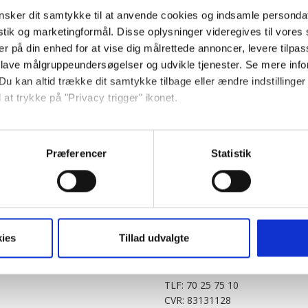
sker dit samtykke til at anvende cookies og indsamle personda
istik og marketingformål. Disse oplysninger videregives til vore
er på din enhed for at vise dig målrettede annoncer, levere tilpas
 lave målgruppeundersøgelser og udvikle tjenester. Se mere inf
Du kan altid trække dit samtykke tilbage eller ændre indstillinger
 at trykke på "Privacy trigger" ikonet.
PARTNERE
DIGITAL
så gerne:
KitchenOne.dk
Alt.dk
Jollyroom.dk
Realityportalen.dk
sninger om din placering, der kan være nøjagtig inden for få me
Præferencer
Statistik
Nicehair.dk
Mitblad.dk
 baseret på en scanning af dens unikke karakteristika (fingerprin
Outnorth.dk
Flipp
ebsitet.
Med24.dk
Klikk.no
BABY.DK
t vi må bruge egne cookies og cookies fra tredjeparter til at opti
ies
Tillad udvalgte
Story House Egmont A/S
ionalitet, generere statistik og huske dine præferencer samt til 
Strødamvej 46
2100 København Ø
tag på sociale medier og til at vise dig funktioner i forbindelse 
TLF: 70 25 75 10
kke tilbage. Du skal være opmærksom på, at vores hjemmeside m
CVR: 83131128
terer cookies eller tilbagetrækker et samtykke. Du kan læse mer