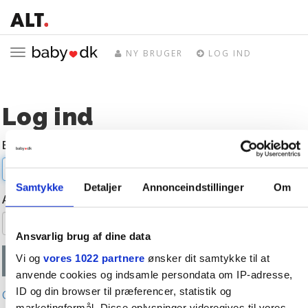
Toggle
NY BRUGER
LOG IND
navigation
Log ind
E-mail
Samtykke
Detaljer
Annonceindstillinger
Om
Adgangskode
Ansvarlig brug af dine data
Vi og
vores 1022 partnere
ønsker dit samtykke til at
anvende cookies og indsamle persondata om IP-adresse,
ID og din browser til præferencer, statistik og
Glemt adgangskode?
marketingformål. Disse oplysninger videregives til vores