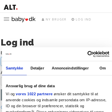
Toggle
NY BRUGER
LOG IND
navigation
Log ind
E-mail
Samtykke
Detaljer
Annonceindstillinger
Om
Adgangskode
Ansvarlig brug af dine data
Vi og
vores 1022 partnere
ønsker dit samtykke til at
anvende cookies og indsamle persondata om IP-adresse,
ID og din browser til præferencer, statistik og
Glemt adgangskode?
marketingformål. Disse oplysninger videregives til vores