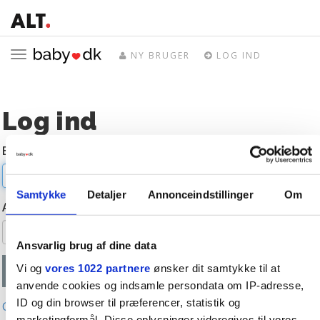
Toggle
NY BRUGER
LOG IND
navigation
Log ind
E-mail
Samtykke
Detaljer
Annonceindstillinger
Om
Adgangskode
Ansvarlig brug af dine data
Vi og
vores 1022 partnere
ønsker dit samtykke til at
anvende cookies og indsamle persondata om IP-adresse,
ID og din browser til præferencer, statistik og
Glemt adgangskode?
marketingformål. Disse oplysninger videregives til vores