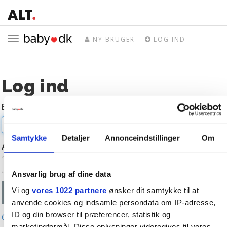
Toggle
NY BRUGER
LOG IND
navigation
Log ind
E-mail
Samtykke
Detaljer
Annonceindstillinger
Om
Adgangskode
Ansvarlig brug af dine data
Vi og
vores 1022 partnere
ønsker dit samtykke til at
anvende cookies og indsamle persondata om IP-adresse,
ID og din browser til præferencer, statistik og
Glemt adgangskode?
marketingformål. Disse oplysninger videregives til vores