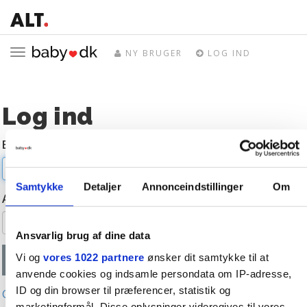
Toggle
NY BRUGER
LOG IND
navigation
Log ind
E-mail
Samtykke
Detaljer
Annonceindstillinger
Om
Adgangskode
Ansvarlig brug af dine data
Vi og
vores 1022 partnere
ønsker dit samtykke til at
anvende cookies og indsamle persondata om IP-adresse,
ID og din browser til præferencer, statistik og
Glemt adgangskode?
marketingformål. Disse oplysninger videregives til vores