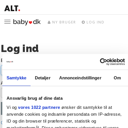
Toggle
NY BRUGER
LOG IND
navigation
Log ind
E-mail
Samtykke
Detaljer
Annonceindstillinger
Om
Adgangskode
Ansvarlig brug af dine data
Vi og
vores 1022 partnere
ønsker dit samtykke til at
anvende cookies og indsamle persondata om IP-adresse,
ID og din browser til præferencer, statistik og
Glemt adgangskode?
marketingformål. Disse oplysninger videregives til vores