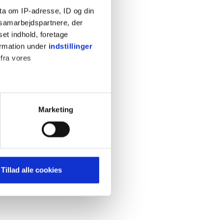
ta om IP-adresse, ID og din
s samarbejdspartnere, der
set indhold, foretage
ormation under
indstillinger
 fra vores
KONTAKT
Cookiepolitik
Privatlivspolitik
ter
Marketing
Retningslinjer
ting)
Kontakt
Hjælp
mere dit besøg på vores
Tillad alle cookies
brug for markedsføring, så vi
med sociale medier. Du kan til
uligvis ikke fungerer
e om vores brug af cookies