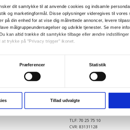
sker dit samtykke til at anvende cookies og indsamle personda
istik og marketingformål. Disse oplysninger videregives til vore
er på din enhed for at vise dig målrettede annoncer, levere tilpas
 lave målgruppeundersøgelser og udvikle tjenester. Se mere inf
Du kan altid trække dit samtykke tilbage eller ændre indstillinger
 at trykke på "Privacy trigger" ikonet.
PARTNERE
DIGITAL
så gerne:
KitchenOne.dk
Alt.dk
Jollyroom.dk
Realityportalen.dk
sninger om din placering, der kan være nøjagtig inden for få me
Præferencer
Statistik
Nicehair.dk
Mitblad.dk
 baseret på en scanning af dens unikke karakteristika (fingerprin
Outnorth.dk
Flipp
ebsitet.
Med24.dk
Klikk.no
BABY.DK
t vi må bruge egne cookies og cookies fra tredjeparter til at opti
ies
Tillad udvalgte
Story House Egmont A/S
ionalitet, generere statistik og huske dine præferencer samt til 
Strødamvej 46
2100 København Ø
tag på sociale medier og til at vise dig funktioner i forbindelse 
TLF: 70 25 75 10
kke tilbage. Du skal være opmærksom på, at vores hjemmeside m
CVR: 83131128
terer cookies eller tilbagetrækker et samtykke. Du kan læse mer