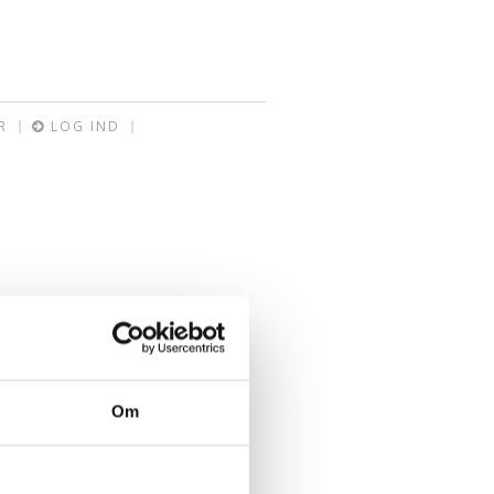
R
LOG IND
Om