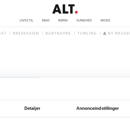
LIVSSTIL
MAD
BØRN
SUNDHED
MODE
BAT
BREVKASSEN
BABYNAVNE
TUMLING
NY BRUGE
Detaljer
Annonceindstillinger