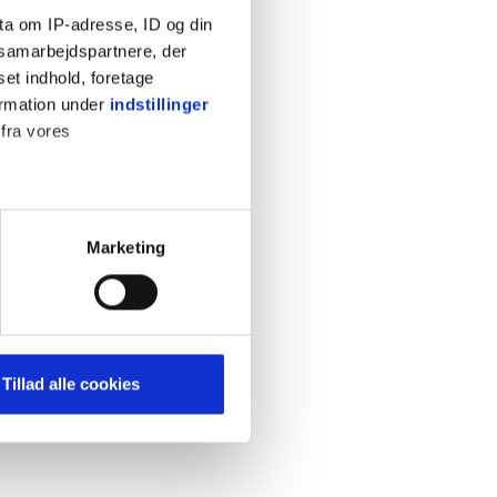
ta om IP-adresse, ID og din
s samarbejdspartnere, der
set indhold, foretage
ormation under
indstillinger
 fra vores
KONTAKT
Cookiepolitik
Privatlivspolitik
ter
Marketing
Retningslinjer
ting)
Kontakt
Hjælp
mere dit besøg på vores
Tillad alle cookies
brug for markedsføring, så vi
med sociale medier. Du kan til
uligvis ikke fungerer
e om vores brug af cookies