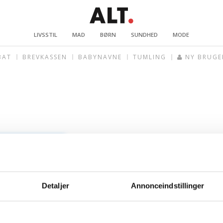
LIVSSTIL
MAD
BØRN
SUNDHED
MODE
BAT
BREVKASSEN
BABYNAVNE
TUMLING
NY BRUGE
Detaljer
Annonceindstillinger