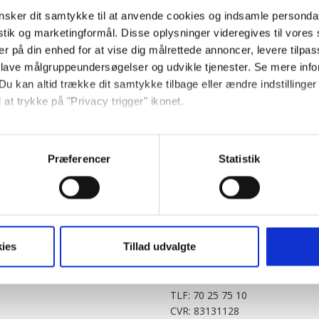
sker dit samtykke til at anvende cookies og indsamle personda
istik og marketingformål. Disse oplysninger videregives til vore
er på din enhed for at vise dig målrettede annoncer, levere tilpas
 lave målgruppeundersøgelser og udvikle tjenester. Se mere inf
Du kan altid trække dit samtykke tilbage eller ændre indstillinger
 at trykke på "Privacy trigger" ikonet.
PARTNERE
DIGITAL
så gerne:
KitchenOne.dk
Alt.dk
Jollyroom.dk
Realityportalen.dk
sninger om din placering, der kan være nøjagtig inden for få me
Præferencer
Statistik
Nicehair.dk
Mitblad.dk
 baseret på en scanning af dens unikke karakteristika (fingerprin
Outnorth.dk
Flipp
ebsitet.
Med24.dk
Klikk.no
BABY.DK
t vi må bruge egne cookies og cookies fra tredjeparter til at opti
ies
Tillad udvalgte
Story House Egmont A/S
ionalitet, generere statistik og huske dine præferencer samt til 
Strødamvej 46
2100 København Ø
tag på sociale medier og til at vise dig funktioner i forbindelse 
TLF: 70 25 75 10
kke tilbage. Du skal være opmærksom på, at vores hjemmeside m
CVR: 83131128
terer cookies eller tilbagetrækker et samtykke. Du kan læse mer