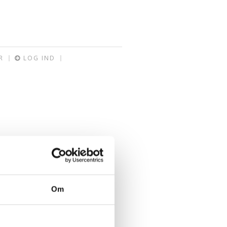
R
LOG IND
Om