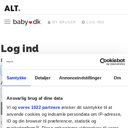
Toggle
NY BRUGER
LOG IND
navigation
Log ind
E-mail
Samtykke
Detaljer
Annonceindstillinger
Om
Adgangskode
Ansvarlig brug af dine data
Vi og
vores 1022 partnere
ønsker dit samtykke til at
anvende cookies og indsamle persondata om IP-adresse,
ID og din browser til præferencer, statistik og
Glemt adgangskode?
marketingformål. Disse oplysninger videregives til vores